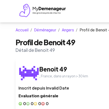
Accueil
/
Déménageur
/
Angers
/
Profil de Benoit
Profil de Benoit 49
Détail de Benoit 49
Benoit 49
,
France
, dans un rayon >
30
km
Inscrit depuis
Invalid Date
Evaluation générale
0
0
0
0