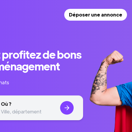
Déposer une annonce
t profitez de bons
déménagement
hats
Où ?