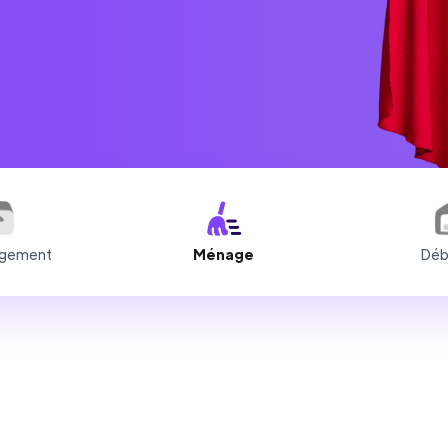
gement
Ménage
Déb