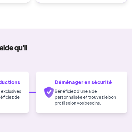
aide qu'il
ductions
Déménager en sécurité
 exclusives
Bénéficiez d'une aide
néficiez de
personnalisée et trouvez le bon
profil selon vos besoins.