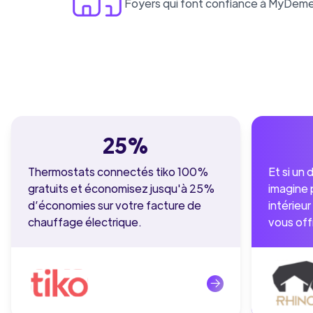
Foyers qui font confiance à MyDem
25%
Thermostats connectés tiko 100%
Et si un
gratuits et économisez jusqu'à 25%
imagine 
d’économies sur votre facture de
intérieu
chauffage électrique.
vous off