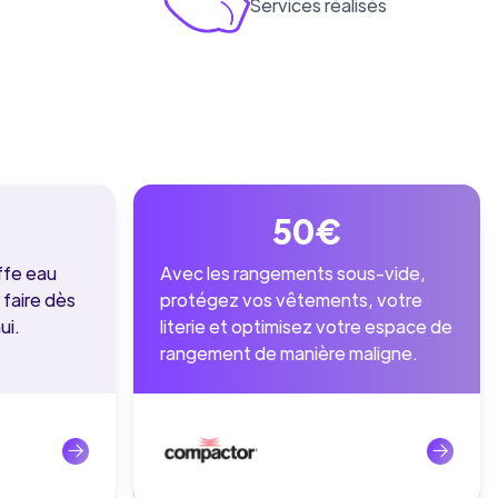
Services réalisés
50€
ffe eau
Avec les rangements sous-vide,
 faire dès
protégez vos vêtements, votre
ui.
literie et optimisez votre espace de
rangement de manière maligne.