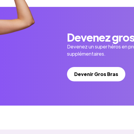
Devenez gros 
Devenez un super héros en pr
supplémentaires.
Devenir Gros Bras