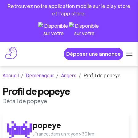
Retrouvez notre application mobile sur le play store
et l'app store.
Déposer une annonce
Accueil
/
Déménageur
/
Angers
/
Profil de popeye
Profil de popeye
Détail de popeye
popeye
,
France
, dans un rayon >
30
km