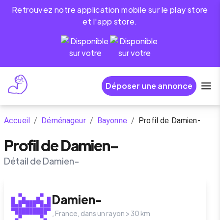
Retrouvez notre application mobile sur le play store
et l'app store.
Déposer une annonce
Accueil
/
Déménageur
/
Bayonne
/
Profil de Damien-
Profil de Damien-
Détail de Damien-
Damien-
,
France
, dans un rayon >
30
km