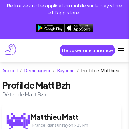
Retrouvez notre application mobile sur le play store
et l'app store.
Déposer une annonce
Accueil
/
Déménageur
/
Bayonne
/
Profil de Matthieu
Profil de Matt Bzh
Détail de Matt Bzh
Matthieu
Matt
,
France
, dans un rayon >
25
km