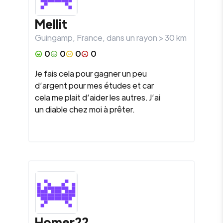
Mellit
Guingamp
,
France
, dans un rayon >
30
km
0
0
0
0
Je fais cela pour gagner un peu
d’argent pour mes études et car
cela me plait d’aider les autres. J’ai
un diable chez moi à prêter.
Homer22