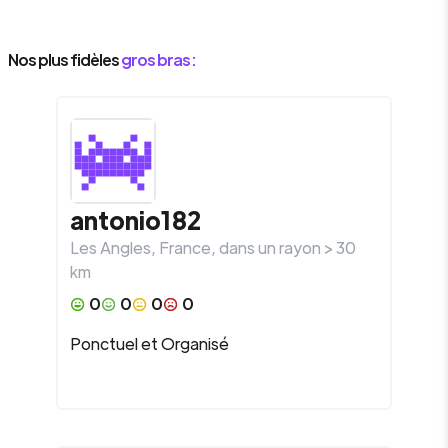
Nos plus fidèles
gros bras :
antonio182
Les Angles
,
France
, dans un rayon >
30
km
0
0
0
0
Ponctuel et Organisé