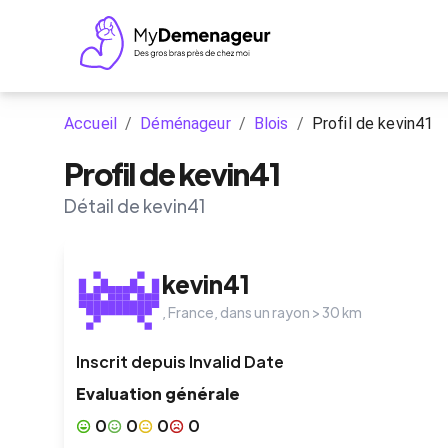
Accueil
/
Déménageur
/
Blois
/
Profil de kevin41
Profil de kevin41
Détail de kevin41
kevin41
,
France
, dans un rayon >
30
km
Inscrit depuis
Invalid Date
Evaluation générale
0
0
0
0