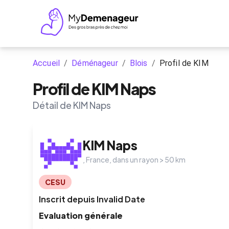
Accueil
/
Déménageur
/
Blois
/
Profil de KIM
Profil de KIM Naps
Détail de KIM Naps
KIM
Naps
,
France
, dans un rayon >
50
km
CESU
Inscrit depuis
Invalid Date
Evaluation générale