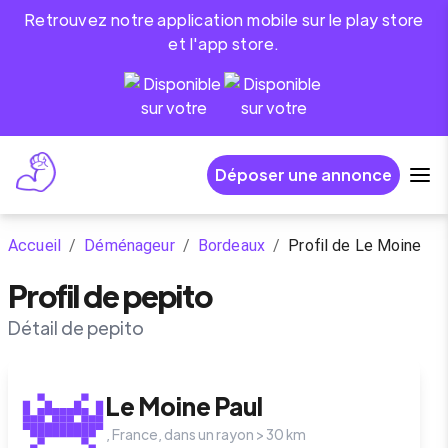
Retrouvez notre application mobile sur le play store
et l'app store.
Déposer une annonce
Accueil
/
Déménageur
/
Bordeaux
/
Profil de Le Moine
Profil de pepito
Détail de pepito
Le Moine
Paul
,
France
, dans un rayon >
30
km