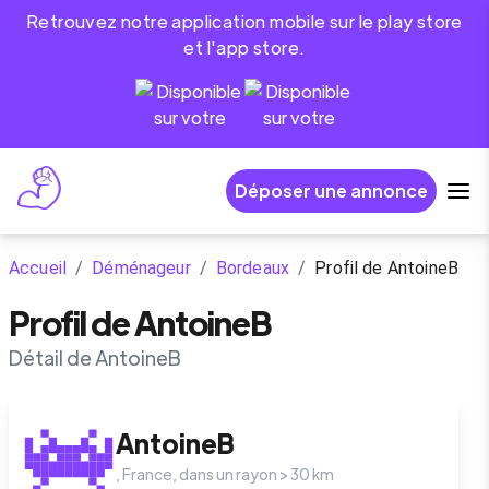
Retrouvez notre application mobile sur le play store
et l'app store.
Déposer une annonce
Accueil
/
Déménageur
/
Bordeaux
/
Profil de AntoineB
Profil de AntoineB
Détail de AntoineB
AntoineB
,
France
, dans un rayon >
30
km