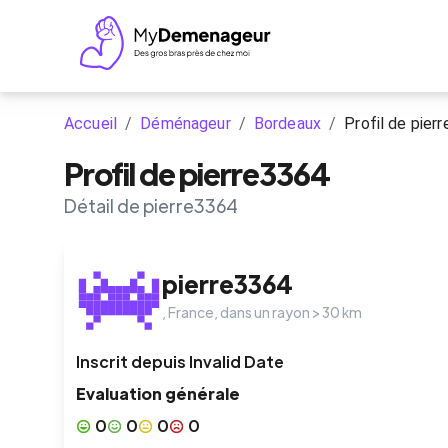
Accueil
/
Déménageur
/
Bordeaux
/
Profil de pier
Profil de pierre3364
Détail de pierre3364
pierre3364
,
France
, dans un rayon >
30
km
Inscrit depuis
Invalid Date
Evaluation générale
0
0
0
0