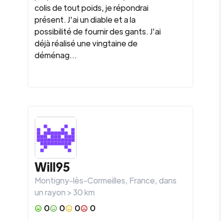
colis de tout poids, je répondrai
présent. J'ai un diable et a la
possibilité de fournir des gants. J'ai
déjà réalisé une vingtaine de
déménag...
Will95
Montigny-lès-Cormeilles
,
France
, dans
un rayon >
30
km
0
0
0
0