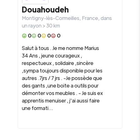
Douahoudeh
Montigny-lès-Cormeilles
,
France
, dans
un rayon >
30
km
0
0
0
0
Salut à tous . Je me nomme Marius
34 Ans , jeune courageux ,
respectueux , solidaire ,sincère
,sympa toujours disponible pour les
autres .7jrs / 7 jrs . -Je possède que
des gants ,une boite a outils pour
démonter vos meubles . - Je suis ex
apprentis menuiser , j'ai aussi faire
une formati...