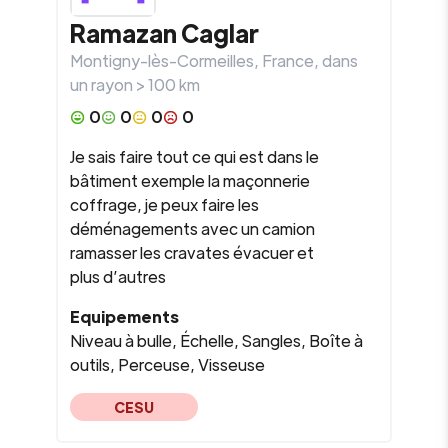
Ramazan
Caglar
Montigny-lès-Cormeilles
,
France
, dans
un rayon >
100
km
0
0
0
0
Je sais faire tout ce qui est dans le
bâtiment exemple la maçonnerie
coffrage, je peux faire les
déménagements avec un camion
ramasser les cravates évacuer et
plus d’autres
Equipements
Niveau à bulle, Échelle, Sangles, Boîte à
outils, Perceuse, Visseuse
CESU