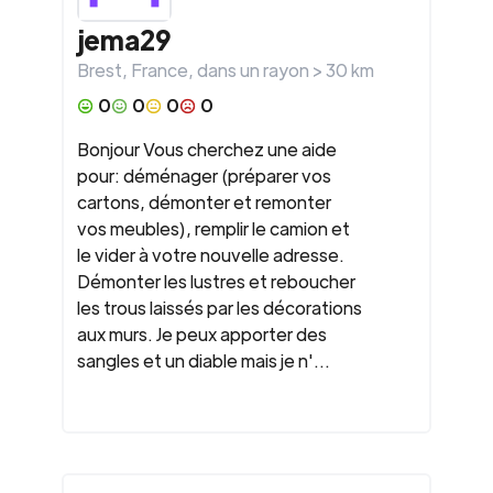
jema29
Brest
,
France
, dans un rayon >
30
km
0
0
0
0
Bonjour Vous cherchez une aide
pour: déménager (préparer vos
cartons, démonter et remonter
vos meubles), remplir le camion et
le vider à votre nouvelle adresse.
Démonter les lustres et reboucher
les trous laissés par les décorations
aux murs. Je peux apporter des
sangles et un diable mais je n'...