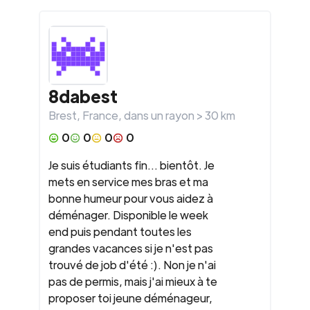
8dabest
Brest
,
France
, dans un rayon >
30
km
0
0
0
0
Je suis étudiants fin... bientôt. Je
mets en service mes bras et ma
bonne humeur pour vous aidez à
déménager. Disponible le week
end puis pendant toutes les
grandes vacances si je n'est pas
trouvé de job d'été :). Non je n'ai
pas de permis, mais j'ai mieux à te
proposer toi jeune déménageur,