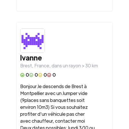
Ivanne
Brest
,
France
, dans un rayon >
30
km
0
0
0
0
Bonjour Je descends de Brest à
Montpellier avec un Jumper vide
(9places sans banquettes soit
environ 10m3) Si vous souhaitez
profiter d'un véhicule pas cher
avec chauffeur, contacter moi
Deux dates possibles: lundi 3/10 ou