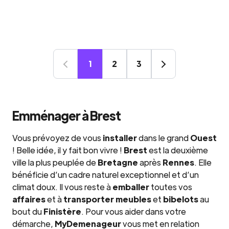
1
2
3
Emménager à Brest
Vous prévoyez de vous
installer
dans le grand
Ouest
! Belle idée, il y fait bon vivre !
Brest
est la deuxième
ville la plus peuplée de
Bretagne
après
Rennes
. Elle
bénéficie d’un cadre naturel exceptionnel et d’un
climat doux. Il vous reste à
emballer
toutes vos
affaires
et à
transporter meubles
et
bibelots
au
bout du
Finistère
. Pour vous aider dans votre
démarche,
MyDemenageur
vous met en relation