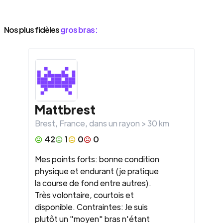
Nos plus fidèles
gros bras :
Mattbrest
Brest
,
France
, dans un rayon >
30
km
42
1
0
0
Mes points forts: bonne condition
physique et endurant (je pratique
la course de fond entre autres).
Très volontaire, courtois et
disponible. Contraintes: Je suis
plutôt un "moyen" bras n'étant