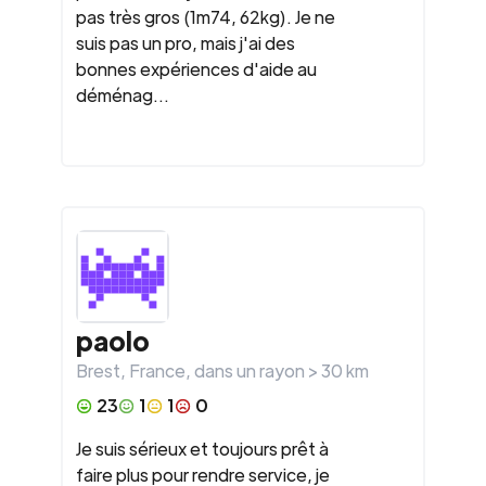
pas très gros (1m74, 62kg). Je ne
suis pas un pro, mais j'ai des
bonnes expériences d'aide au
déménag...
paolo
Brest
,
France
, dans un rayon >
30
km
23
1
1
0
Je suis sérieux et toujours prêt à
faire plus pour rendre service, je