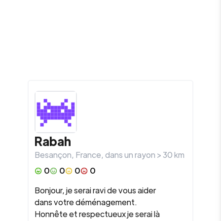
Rabah
Besançon
,
France
, dans un rayon >
30
km
0
0
0
0
Bonjour, je serai ravi de vous aider
dans votre déménagement.
Honnête et respectueux je serai là