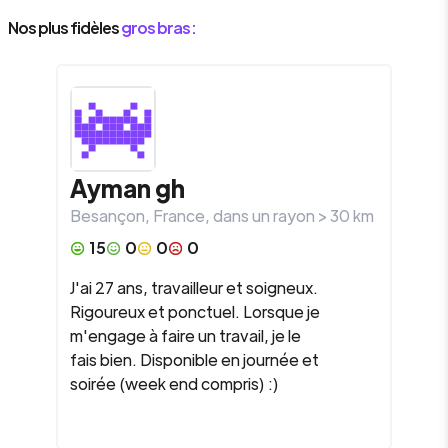
Nos plus fidèles
gros bras :
Ayman gh
Besançon
,
France
, dans un rayon >
30
km
15
0
0
0
J'ai 27 ans, travailleur et soigneux.
Rigoureux et ponctuel. Lorsque je
m'engage à faire un travail, je le
fais bien. Disponible en journée et
soirée (week end compris) :)