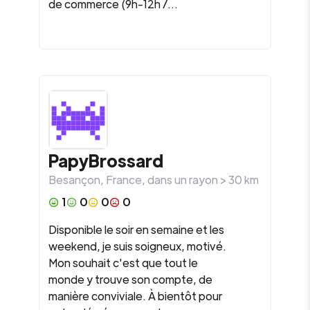
de commerce (9h-12h /...
PapyBrossard
Besançon
,
France
, dans un rayon >
30
km
1
0
0
0
Disponible le soir en semaine et les
weekend, je suis soigneux, motivé.
Mon souhait c'est que tout le
monde y trouve son compte, de
manière conviviale. À bientôt pour