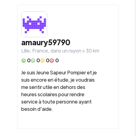
amaury59790
Lille
,
France
, dans un rayon >
30
km
0
0
0
0
Je suis Jeune Sapeur Pompier et je
suis encore en étude, je voudrais
me sentir utile en dehors des
heures scolaires pour rendre
service à toute personne ayant
besoin d'aide.