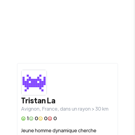
Tristan La
Avignon
,
France
, dans un rayon >
30
km
1
0
0
0
Jeune homme dynamique cherche