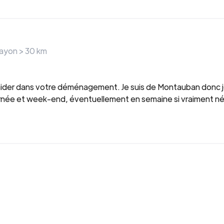
rayon >
30
km
aider dans votre déménagement. Je suis de Montauban donc je
urnée et week-end, éventuellement en semaine si vraiment néc