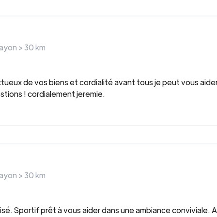
rayon >
30
km
tueux de vos biens et cordialité avant tous je peut vous a
stions ! cordialement jeremie.
rayon >
30
km
sé. Sportif prêt à vous aider dans une ambiance conviviale. A 