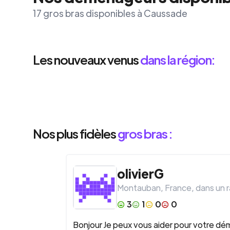
17 gros bras disponibles à Caussade
Les nouveaux venus
dans la région:
Nos plus fidèles
gros bras :
olivierG
Montauban
,
France
, dans un 
3
1
0
0
Bonjour Je peux vous aider pour votre démé