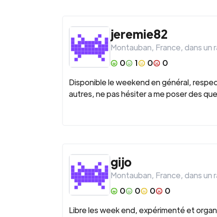
jeremie82
Montauban
,
France
, dans un 
0
1
0
0
Disponible le weekend en général, respec
autres, ne pas hésiter a me poser des que
gijo
Montauban
,
France
, dans un 
0
0
0
0
Libre les week end, expérimenté et organi