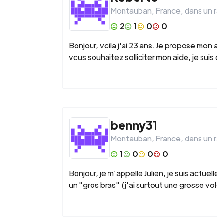
Montauban
,
France
, dans un 
2
1
0
0
Bonjour, voila j'ai 23 ans. Je propose mon 
vous souhaitez solliciter mon aide, je suis
benny31
Montauban
,
France
, dans un 
1
0
0
0
Bonjour, je m’appelle Julien, je suis actu
un "gros bras" (j'ai surtout une grosse v