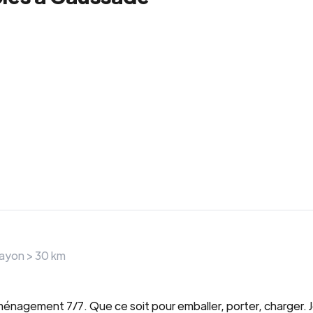
rayon >
30
km
nagement 7/7. Que ce soit pour emballer, porter, charger. Je 