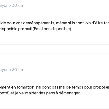
rayon >
30
km
aide pour vos déménagements, même si ils sont loin d'être facil
 disponible par mail (Email non disponible)
rayon >
30
km
ellement en formation, j'ai donc pas mal de temps pour proposer
olonté) et je veux aider des gens à déménager.