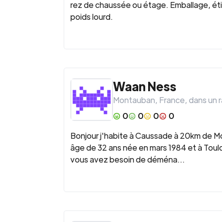
rez de chaussée ou étage. Emballage, éti
poids lourd.
Waan Ness
Montauban
,
France
, dans un 
0
0
0
0
Bonjour j'habite à Caussade à 20km de Mon
âge de 32 ans née en mars 1984 et à Toulo
vous avez besoin de déména...