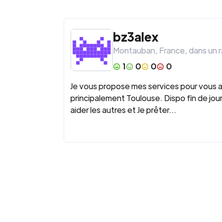
bz3alex
Montauban
,
France
, dans un 
1
0
0
0
Je vous propose mes services pour vous 
principalement Toulouse. Dispo fin de jo
aider les autres et Je prêter...