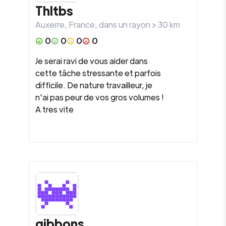
Thltbs
Auxerre
,
France
, dans un rayon >
30
km
0
0
0
0
Je serai ravi de vous aider dans
cette tâche stressante et parfois
difficile. De nature travailleur, je
n'ai pas peur de vos gros volumes !
A tres vite
gibbons