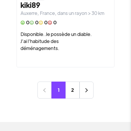
kiki89
Auxerre
,
France
, dans un rayon >
30
km
0
0
0
0
Disponible. Je possède un diable.
J’ai l’habitude des
déménagements.
1
2