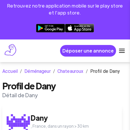
Retrouvez notre application mobile sur le play store
et l'app store.
Déposer une annonce
Accueil
/
Déménageur
/
Chateauroux
/
Profil de Dany
Profil de Dany
Détail de Dany
Dany
,
France
, dans un rayon >
30
km