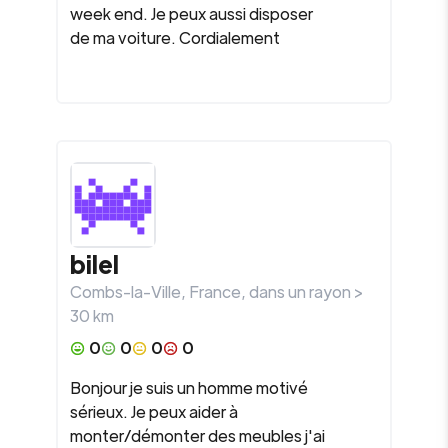
week end. Je peux aussi disposer
de ma voiture. Cordialement
bilel
Combs-la-Ville
,
France
, dans un rayon >
30
km
0
0
0
0
Bonjour je suis un homme motivé
sérieux. Je peux aider à
monter/démonter des meubles j'ai