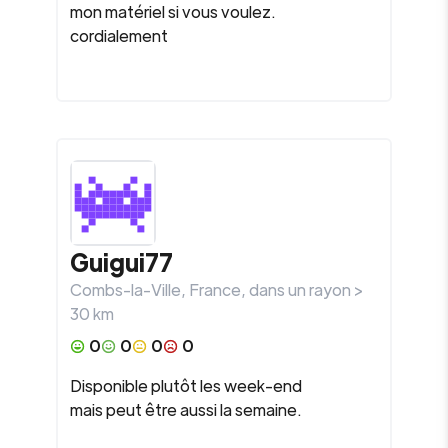
mon matériel si vous voulez.
cordialement
Guigui77
Combs-la-Ville
,
France
, dans un rayon >
30
km
0
0
0
0
Disponible plutôt les week-end
mais peut être aussi la semaine.