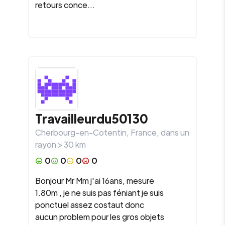
retours conce...
Travailleurdu50130
Cherbourg-en-Cotentin
,
France
, dans un
rayon >
30
km
0
0
0
0
Bonjour Mr Mm j'ai 16ans, mesure
1.80m , je ne suis pas féniant je suis
ponctuel assez costaut donc
aucun problem pour les gros objets