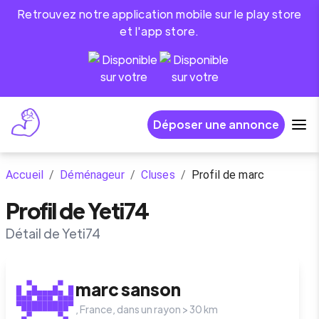
Retrouvez notre application mobile sur le play store
et l'app store.
Déposer une annonce
Accueil
/
Déménageur
/
Cluses
/
Profil de marc
Profil de Yeti74
Détail de Yeti74
marc
sanson
,
France
, dans un rayon >
30
km