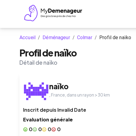
Accueil
/
Déménageur
/
Colmar
/
Profil de naïko
Profil de naïko
Détail de naïko
naïko
,
France
, dans un rayon >
30
km
Inscrit depuis
Invalid Date
Evaluation générale
0
0
0
0