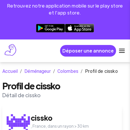
Retrouvez notre application mobile sur le play store
et l'app store.
Déposer une annonce
Accueil
/
Déménageur
/
Colombes
/
Profil de cissko
Profil de cissko
Détail de cissko
cissko
,
France
, dans un rayon >
30
km