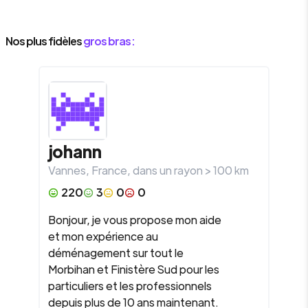
Nos plus fidèles
gros bras :
johann
Vannes
,
France
, dans un rayon >
100
km
220
3
0
0
Bonjour, je vous propose mon aide
et mon expérience au
déménagement sur tout le
Morbihan et Finistère Sud pour les
particuliers et les professionnels
depuis plus de 10 ans maintenant.