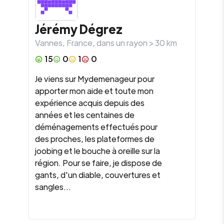
Jérémy
Dégrez
Vannes
,
France
, dans un rayon >
30
km
15
0
1
0
Je viens sur Mydemenageur pour
apporter mon aide et toute mon
expérience acquis depuis des
années et les centaines de
déménagements effectués pour
des proches, les plateformes de
joobing et le bouche à oreille sur la
région. Pour se faire, je dispose de
gants, d'un diable, couvertures et
sangles...