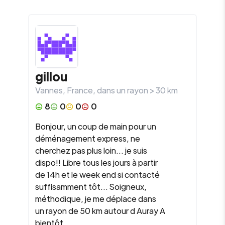
gillou
Vannes
,
France
, dans un rayon >
30
km
8
0
0
0
Bonjour, un coup de main pour un
déménagement express, ne
cherchez pas plus loin... je suis
dispo!! Libre tous les jours à partir
de 14h et le week end si contacté
suffisamment tôt... Soigneux,
méthodique, je me déplace dans
un rayon de 50 km autour d Auray A
bientôt.