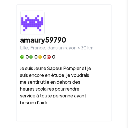
amaury59790
Lille
,
France
, dans un rayon >
30
km
0
0
0
0
Je suis Jeune Sapeur Pompier et je
suis encore en étude, je voudrais
me sentir utile en dehors des
heures scolaires pour rendre
service à toute personne ayant
besoin d'aide.