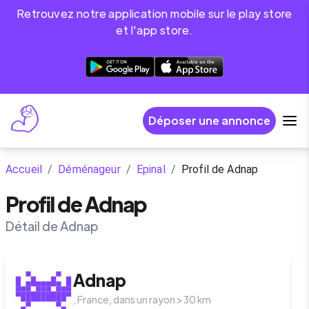
Retrouvez notre application mobile sur le play store
et l'app store.
Déposer une annonce
Accueil
/
Déménageur
/
Epinal
/
Profil de Adnap
Profil de Adnap
Détail de Adnap
Adnap
,
France
, dans un rayon >
30
km