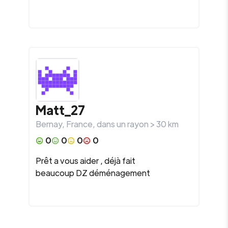
Matt_27
Bernay
,
France
, dans un rayon >
30
km
0
0
0
0
Prêt a vous aider , déjà fait
beaucoup DZ déménagement