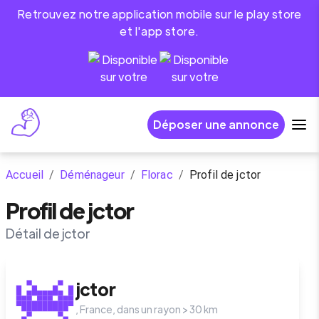
Retrouvez notre application mobile sur le play store
et l'app store.
Déposer une annonce
Accueil
/
Déménageur
/
Florac
/
Profil de jctor
Profil de jctor
Détail de jctor
jctor
,
France
, dans un rayon >
30
km