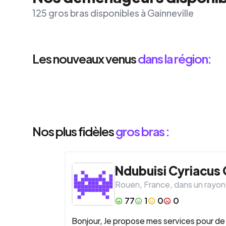
125 gros bras disponibles à Gainneville
Les nouveaux venus
dans la région:
Nos plus fidèles
gros bras :
Ndubuisi Cyriacus
Rouen
,
France
, dans un rayon
77
1
0
0
Bonjour, Je propose mes services pour de