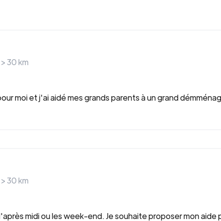
 >
30
km
our moi et j'ai aidé mes grands parents à un grand démmén
 >
30
km
n d'après midi ou les week-end. Je souhaite proposer mon aide