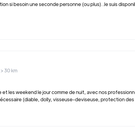
ion si besoin une seconde personne (ou plus). Je suis disponib
 >
30
km
ne et les weekend le jour comme de nuit, avec nos profession
écessaire (diable, dolly, visseuse-deviseuse, protection de