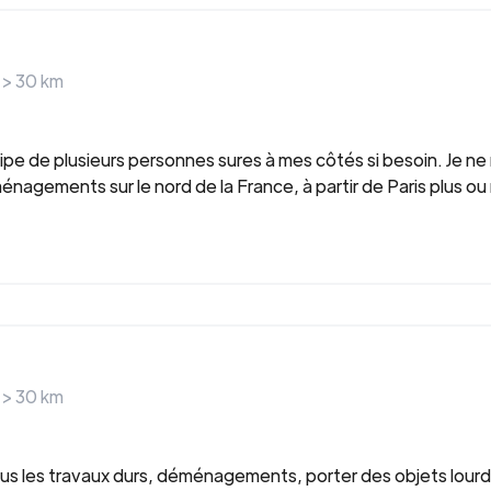
 >
30
km
uipe de plusieurs personnes sures à mes côtés si besoin. Je n
éménagements sur le nord de la France, à partir de Paris plus ou
 >
30
km
us les travaux durs, déménagements, porter des objets lourd