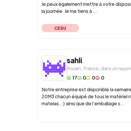
Je peux également mettre à votre disposit
la journée. Je me tiens à ...
CESU
sahli
Rouen
,
France
, dans un rayon
17
0
0
0
Notre entreprise est disponible la semai
20M3 chacun équipé de tous le matériel n
matelas...) ainsi que de l'emballage s...