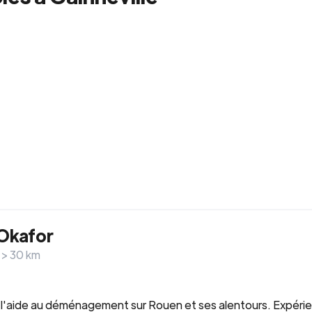
Okafor
 >
30
km
 l'aide au déménagement sur Rouen et ses alentours. Expérien