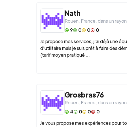
Nath
Rouen
,
France
, dans un rayon
9
0
0
0
Je propose mes services, j'ai déjà une éq
d'utilitaire mais je suis prêt à faire des d
(tarif moyen pratiqué ...
Grosbras76
Rouen
,
France
, dans un rayon
4
0
0
0
Je vous propose mes expériences pour to