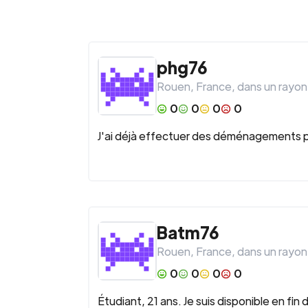
phg76
Rouen
,
France
, dans un rayon
0
0
0
0
J'ai déjà effectuer des déménagements p
Batm76
Rouen
,
France
, dans un rayon
0
0
0
0
Étudiant, 21 ans. Je suis disponible en fi