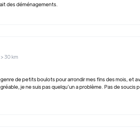
à fait des déménagements.
 >
30
km
genre de petits boulots pour arrondir mes fins des mois, et av
réable, je ne suis pas quelqu’un a problème. Pas de soucis p