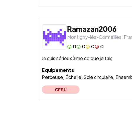
Ramazan2006
Montigny-lès-Cormeilles
,
Fra
0
0
0
0
Je suis sérieux àime ce que je fais
Equipements
Perceuse, Échelle, Scie circulaire, Ensemb
CESU