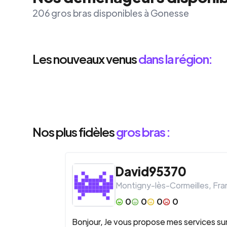
206 gros bras disponibles à Gonesse
Les nouveaux venus
dans la région:
Nos plus fidèles
gros bras :
David95370
Montigny-lès-Cormeilles
,
Fra
0
0
0
0
Bonjour, Je vous propose mes services su