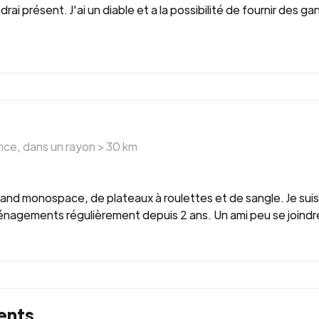
rai présent. J'ai un diable et a la possibilité de fournir des gan
nce
, dans un rayon >
30
km
and monospace, de plateaux à roulettes et de sangle. Je suis u
éménagements régulièrement depuis 2 ans. Un ami peu se joindre
ents