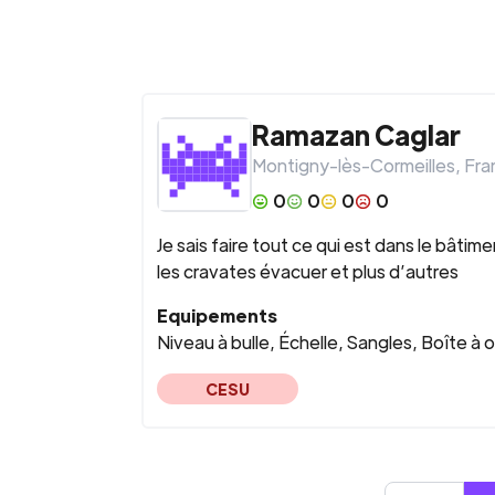
Ramazan
Caglar
Montigny-lès-Cormeilles
,
Fra
0
0
0
0
Je sais faire tout ce qui est dans le bâ
les cravates évacuer et plus d’autres
Equipements
Niveau à bulle, Échelle, Sangles, Boîte à 
CESU