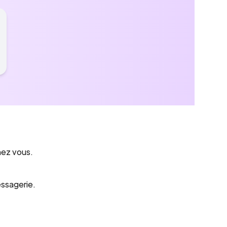
hez vous.
essagerie.