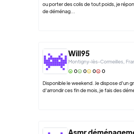
ou porter des colis de tout poids, je répond
de déménag...
Will95
Montigny-lès-Cormeilles
,
Fra
0
0
0
0
Disponible le weekend. Je dispose d'un gr
d'arrondir ces fin de mois, je fais des d
Asmr déménagem