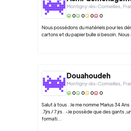
Montigny-lès-Cormeilles
,
Fra
0
0
0
0
Nous possédons du matériels pour les dé
cartons et du papier bulle si besoin. No
Douahoudeh
Montigny-lès-Cormeilles
,
Fra
0
0
0
0
Salut à tous . Je me nomme Marius 34 Ans ,
.7jrs / 7 jrs . -Je possède que des gants ,u
formati...