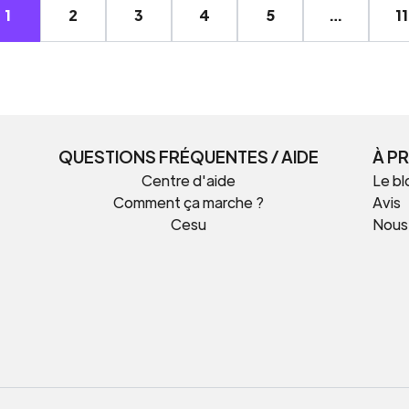
1
2
3
4
5
…
11
QUESTIONS FRÉQUENTES / AIDE
À P
Centre d'aide
Le bl
Comment ça marche ?
Avis
Cesu
Nous
t