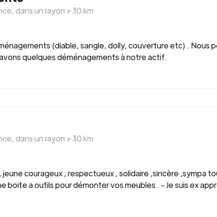
nce
, dans un rayon >
30
km
ménagements (diable, sangle, dolly, couverture etc) . Nous 
us avons quelques déménagements à notre actif.
nce
, dans un rayon >
30
km
 jeune courageux , respectueux , solidaire ,sincère ,sympa to
ne boite a outils pour démonter vos meubles . - Je suis ex appre