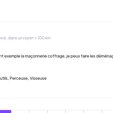
nce
, dans un rayon >
100
km
timent exemple la maçonnerie coffrage, je peux faire les dém
outils, Perceuse, Visseuse