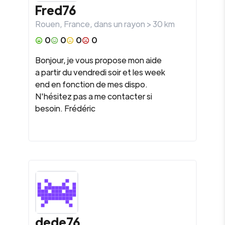
Fred76
Rouen
,
France
, dans un rayon >
30
km
0
0
0
0
Bonjour, je vous propose mon aide
a partir du vendredi soir et les week
end en fonction de mes dispo.
N'hésitez pas a me contacter si
besoin. Frédéric
dede76