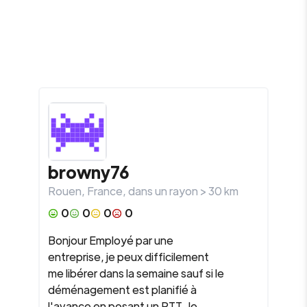
browny76
Rouen
,
France
, dans un rayon >
30
km
0
0
0
0
Bonjour Employé par une
entreprise, je peux difficilement
me libérer dans la semaine sauf si le
déménagement est planifié à
l'avance en posant un RTT. Je