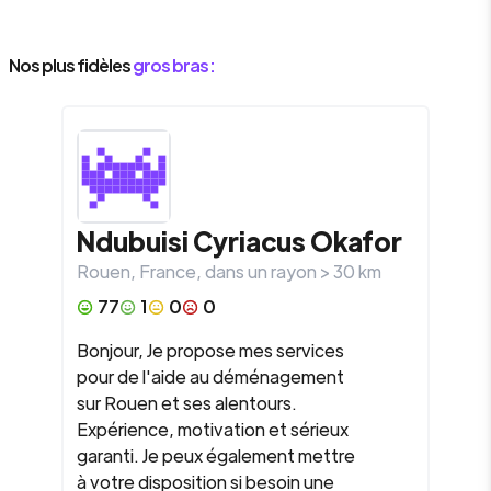
Nos plus fidèles
gros bras :
Ndubuisi Cyriacus
Okafor
Rouen
,
France
, dans un rayon >
30
km
77
1
0
0
Bonjour, Je propose mes services
pour de l'aide au déménagement
sur Rouen et ses alentours.
Expérience, motivation et sérieux
garanti. Je peux également mettre
à votre disposition si besoin une