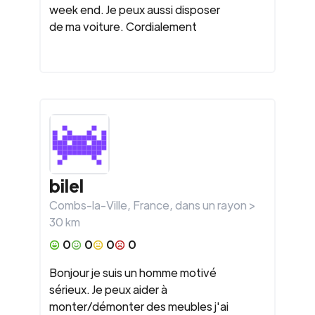
week end. Je peux aussi disposer
de ma voiture. Cordialement
bilel
Combs-la-Ville
,
France
, dans un rayon >
30
km
0
0
0
0
Bonjour je suis un homme motivé
sérieux. Je peux aider à
monter/démonter des meubles j'ai