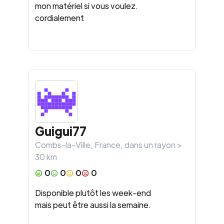
mon matériel si vous voulez.
cordialement
Guigui77
Combs-la-Ville
,
France
, dans un rayon >
30
km
0
0
0
0
Disponible plutôt les week-end
mais peut être aussi la semaine.