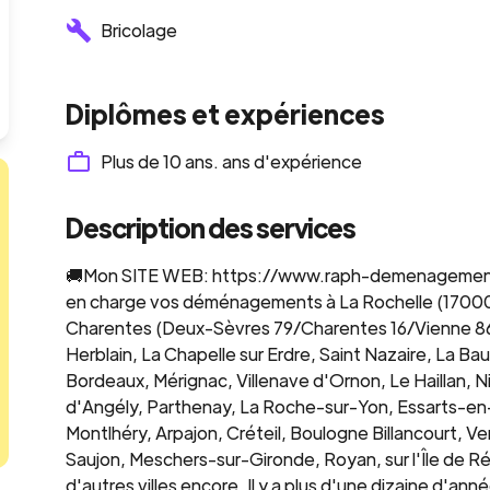
Bricolage
Diplômes et expériences
Plus de 10 ans.
ans d'expérience
Description des services
🚚Mon SITE WEB: https://www.raph-demenagement.fr.
en charge vos déménagements à La Rochelle (17000)
Charentes (Deux-Sèvres 79/Charentes 16/Vienne 86) ma
Herblain, La Chapelle sur Erdre, Saint Nazaire, La Ba
Bordeaux, Mérignac, Villenave d'Ornon, Le Haillan, Ni
d'Angély, Parthenay, La Roche-sur-Yon, Essarts-en-
Montlhéry, Arpajon, Créteil, Boulogne Billancourt, V
Saujon, Meschers-sur-Gironde, Royan, sur l'Île de Ré, S
d'autres villes encore. Il y a plus d'une dizaine d'