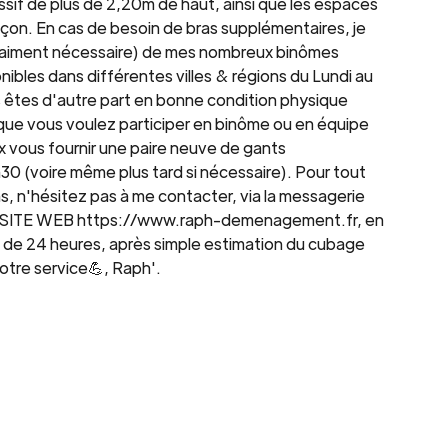
massif de plus de 2,20m de haut, ainsi que les espaces
açon. En cas de besoin de bras supplémentaires, je
i vraiment nécessaire) de mes nombreux binômes
nibles dans différentes villes & régions du Lundi au
s êtes d'autre part en bonne condition physique
ue vous voulez participer en binôme ou en équipe
ous fournir une paire neuve de gants
h30 (voire même plus tard si nécessaire). Pour tout
, n'hésitez pas à me contacter, via la messagerie
n SITE WEB https://www.raph-demenagement.fr, en
ns de 24 heures, après simple estimation du cubage
otre service💪, Raph'.