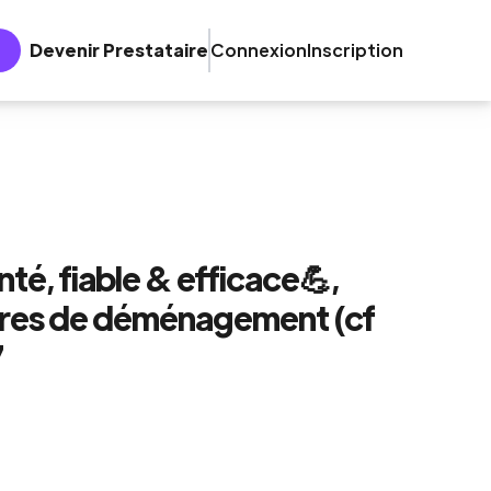
Devenir Prestataire
Connexion
Inscription
, fiable & efficace💪,
tures de déménagement (cf
7