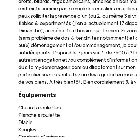
droits, billards, frigos américains, armoires en bois 
restreints comme par exemple les escaliers en colim
peux solliciter la présence d'un (ou 2, ou même 3 s
fiables & expérimentés (j'en ai actuellement 17 dispo
Dimanche), au même tarif horaire que le mien. Si vou
(sans problème de dos & tendinites notamment) et q
au(x) déménagement et/ou emménagement, je peux v
antidérapants. Disponible 7 jours sur 7, de 7h00 à 21
autre interrogation et /ou complément d'informations
du site mydemenageur.com ou directement sur mo
particulier si vous souhaitez un devis gratuit en moi
de vos biens. A très bientôt. Bien cordialement & à v
Équipements
Chariot à roulettes
Planche à roulette
Diable
Sangles
Crochets d'arrimage