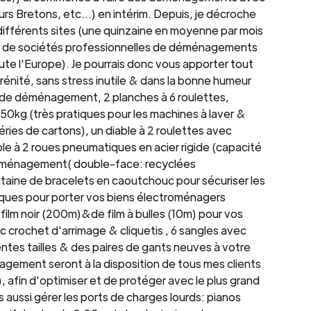
 Bretons, etc...) en intérim. Depuis, je décroche
fférents sites (une quinzaine en moyenne par mois
me de sociétés professionnelles de déménagements
te l'Europe). Je pourrais donc vous apporter tout
rénité, sans stress inutile & dans la bonne humeur
 de déménagement, 2 planches à 6 roulettes,
kg (très pratiques pour les machines à laver &
 séries de cartons), un diable à 2 roulettes avec
ble à 2 roues pneumatiques en acier rigide (capacité
déménagement( double-face: recyclées
taine de bracelets en caoutchouc pour sécuriser les
ques pour porter vos biens électroménagers
film noir (200m)&de film à bulles (10m) pour vos
c crochet d'arrimage & cliquetis , 6 sangles avec
entes tailles & des paires de gants neuves à votre
agement seront à la disposition de tous mes clients
), afin d'optimiser et de protéger avec le plus grand
is aussi gérer les ports de charges lourds: pianos