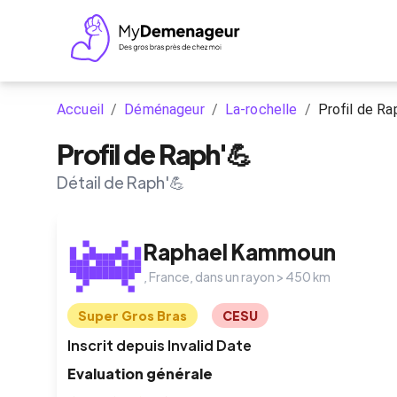
Accueil
/
Déménageur
/
La-rochelle
/
Profil de Ra
Profil de Raph'💪
Détail de Raph'💪
Raphael
Kammoun
,
France
, dans un rayon >
450
km
Super Gros Bras
CESU
Inscrit depuis
Invalid Date
Evaluation générale