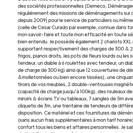
des sociétés professionnelles (Demeco, Déménageurs
régulièrement des missions de déménagements sur di
depuis 2009) pour le service de particuliers ou mê
(celle de Cesar Curado par exemple, connue dans tou
mon savoir-faire et toute mon efficacité en toute sé
bien entendu. Je possède également 2 chariots XXL
supportant respectivement des charges de 300 & 250
frigos, pianos droits, les pots de fleurs lourds ou les
tendeur, un diable à 6 roulettes avec tendeur, un dia
de charge de 300 kg) ainsi que 12 couvertures de 
&molletonnées ou bien encore tissées), une cinquan
tiroirs de vos meubles, 2 double-ventouses magnéti
(capacité de charge jusqu'à 100kg), des rouleaux de 
miroirs & écrans TV ou tableaux, 7 sangles de 5m ave
cliquetis de 3m, une trentaine de tendeurs de différ
disposition. Ce matériel et ces fournitures de démén
(sans aucun frais supplémentaires à mon tarif horaire
confort tous les biens et affaires personnelles. Je sa