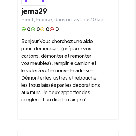
jema29
Brest
,
France
, dans un rayon >
30
km
0
0
0
0
Bonjour Vous cherchez une aide
pour: déménager (préparer vos
cartons, démonter et remonter
vos meubles), remplir le camion et
le vider à votre nouvelle adresse.
Démonter les lustres et reboucher
les trous laissés par les décorations
aux murs. Je peux apporter des
sangles et un diable mais je n'...