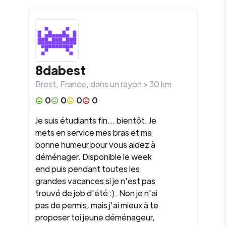
8dabest
Brest
,
France
, dans un rayon >
30
km
0
0
0
0
Je suis étudiants fin... bientôt. Je
mets en service mes bras et ma
bonne humeur pour vous aidez à
déménager. Disponible le week
end puis pendant toutes les
grandes vacances si je n'est pas
trouvé de job d'été :). Non je n'ai
pas de permis, mais j'ai mieux à te
proposer toi jeune déménageur,