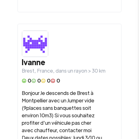
Ivanne
Brest
,
France
, dans un rayon >
30
km
0
0
0
0
Bonjour Je descends de Brest à
Montpellier avec un Jumper vide
(9places sans banquettes soit
environ 10m3) Si vous souhaitez
profiter d'un véhicule pas cher
avec chauffeur, contacter moi
Deux dates possibles: lundi 3/10 ou