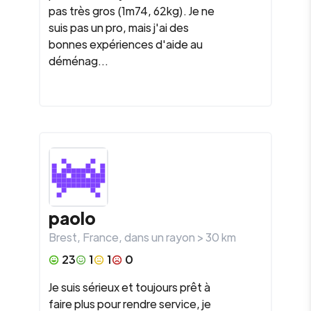
pas très gros (1m74, 62kg). Je ne
suis pas un pro, mais j'ai des
bonnes expériences d'aide au
déménag...
paolo
Brest
,
France
, dans un rayon >
30
km
23
1
1
0
Je suis sérieux et toujours prêt à
faire plus pour rendre service, je