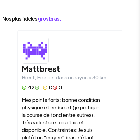
Nos plus fidèles
gros bras :
Mattbrest
Brest
,
France
, dans un rayon >
30
km
42
1
0
0
Mes points forts: bonne condition
physique et endurant (je pratique
la course de fond entre autres).
Très volontaire, courtois et
disponible. Contraintes: Je suis
plutôt un "moyen" bras n'étant