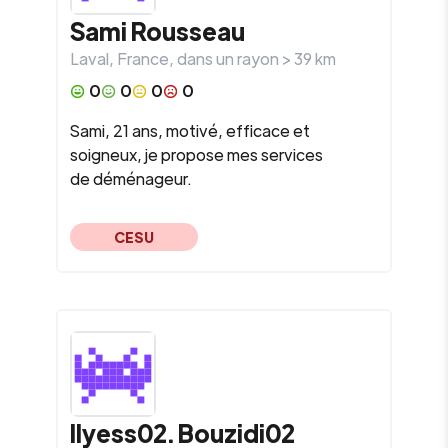
Sami
Rousseau
Laval
,
France
, dans un rayon >
39
km
0
0
0
0
Sami, 21 ans, motivé, efficace et
soigneux, je propose mes services
de déménageur.
CESU
Ilyess02.
Bouzidi02