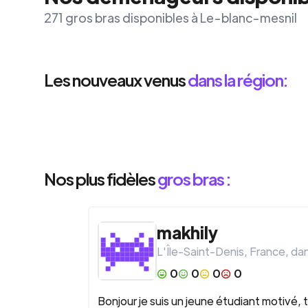
271 gros bras disponibles à Le-blanc-mesnil
Les nouveaux venus
dans la région:
Nos plus fidèles
gros bras :
makhily
L'Île-Saint-Denis
,
France
, da
0
0
0
0
Bonjour je suis un jeune étudiant motivé, 