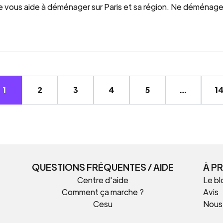
e vous aide à déménager sur Paris et sa région. Ne déménagez
1
2
3
4
5
…
1
QUESTIONS FRÉQUENTES / AIDE
À P
Centre d'aide
Le bl
Comment ça marche ?
Avis
Cesu
Nous
t