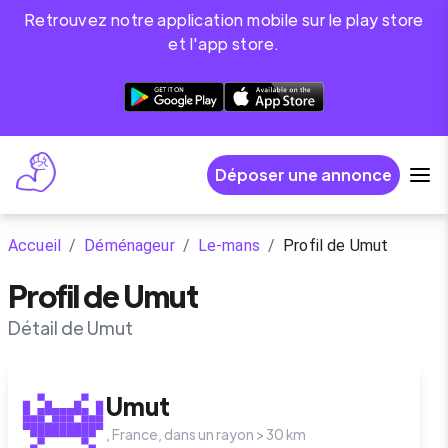
Retrouvez notre application mobile sur le play store
et l'app store.
Déposer une annonce
Accueil
/
Déménageur
/
Le-mans
/
Profil de Umut
Profil de Umut
Détail de Umut
Umut
,
France
, dans un rayon >
30
km