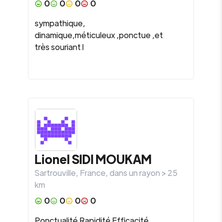
0
0
0
0
sympathique,
dinamique,méticuleux ,ponctue ,et
très souriant l
Lionel
SIDI MOUKAM
Sartrouville
,
France
, dans un rayon >
25
km
0
0
0
0
Ponctualité Rapidité Efficacité