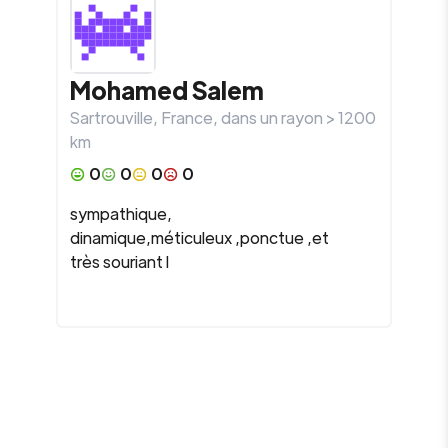
Mohamed
Salem
Sartrouville
,
France
, dans un rayon >
1200
km
0
0
0
0
sympathique,
dinamique,méticuleux ,ponctue ,et
très souriant l