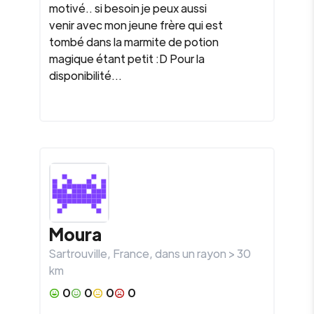
motivé.. si besoin je peux aussi
venir avec mon jeune frère qui est
tombé dans la marmite de potion
magique étant petit :D Pour la
disponibilité...
Moura
Sartrouville
,
France
, dans un rayon >
30
km
0
0
0
0