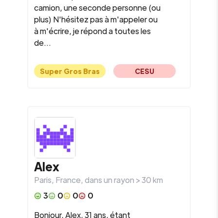
camion, une seconde personne (ou
plus) N'hésitez pas à m'appeler ou
à m'écrire, je répond a toutes les
de...
Super Gros Bras
CESU
Alex
Paris
,
France
, dans un rayon >
30
km
3
0
0
0
Bonjour, Alex, 31 ans, étant