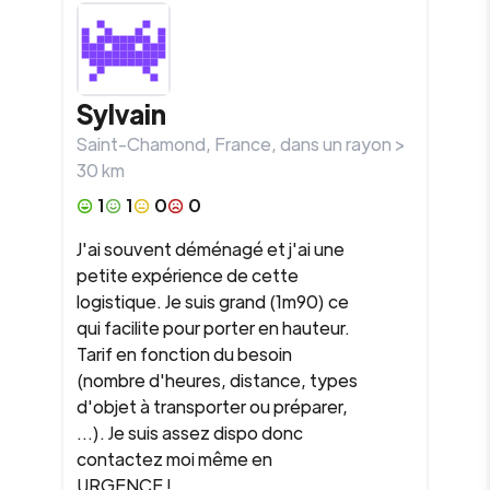
Sylvain
Saint-Chamond
,
France
, dans un rayon >
30
km
1
1
0
0
J'ai souvent déménagé et j'ai une
petite expérience de cette
logistique. Je suis grand (1m90) ce
qui facilite pour porter en hauteur.
Tarif en fonction du besoin
(nombre d'heures, distance, types
d'objet à transporter ou préparer,
...). Je suis assez dispo donc
contactez moi même en
URGENCE ! ...