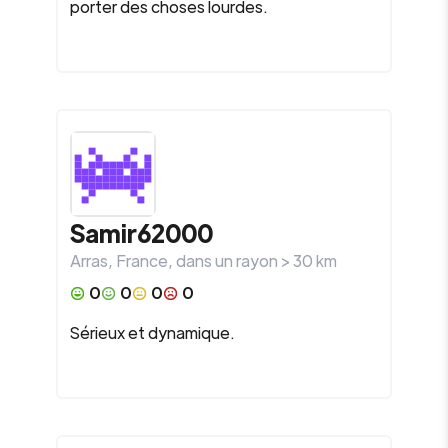
porter des choses lourdes.
Samir62000
Arras
,
France
, dans un rayon >
30
km
0
0
0
0
Sérieux et dynamique.