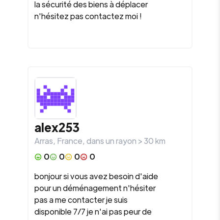
la sécurité des biens à déplacer
n'hésitez pas contactez moi !
alex253
Arras
,
France
, dans un rayon >
30
km
0
0
0
0
bonjour si vous avez besoin d'aide
pour un déménagement n'hésiter
pas a me contacter je suis
disponible 7/7 je n'ai pas peur de