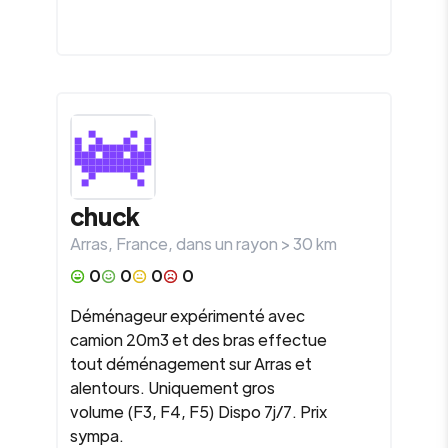
chuck
Arras
,
France
, dans un rayon >
30
km
0
0
0
0
Déménageur expérimenté avec
camion 20m3 et des bras effectue
tout déménagement sur Arras et
alentours. Uniquement gros
volume (F3, F4, F5) Dispo 7j/7. Prix
sympa.