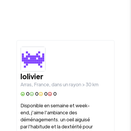
lolivier
Arras
,
France
, dans un rayon >
30
km
0
0
0
0
Disponible en semaine et week-
end, j'aime l'ambiance des
déménagements. un oeil aiguisé
par l'habitude et la dextérité pour