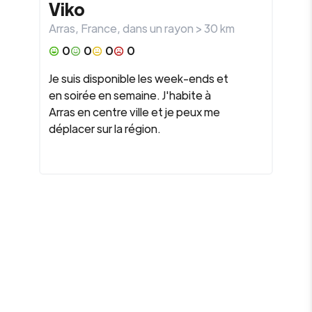
Viko
Arras
,
France
, dans un rayon >
30
km
0
0
0
0
Je suis disponible les week-ends et
en soirée en semaine. J'habite à
Arras en centre ville et je peux me
déplacer sur la région.