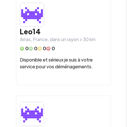
Leo14
Arras
,
France
, dans un rayon >
30
km
0
0
0
0
Disponible et sérieux je suis à votre
service pour vos déménagements.