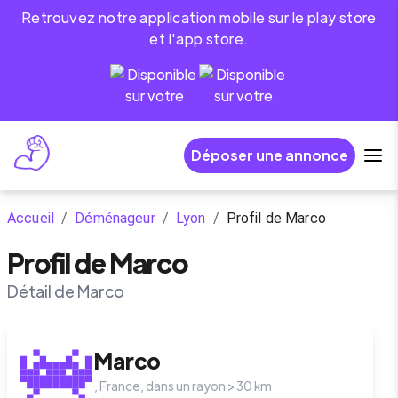
Retrouvez notre application mobile sur le play store
et l'app store.
Déposer une annonce
Accueil
/
Déménageur
/
Lyon
/
Profil de Marco
Profil de Marco
Détail de Marco
Marco
,
France
, dans un rayon >
30
km