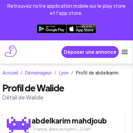
Retrouvez notre application mobile sur le play store
et l'app store.
Déposer une annonce
Accueil
/
Déménageur
/
Lyon
/
Profil de abdelkarim
Profil de Walide
Détail de Walide
abdelkarim
mahdjoub
,
France
, dans un rayon >
25
km