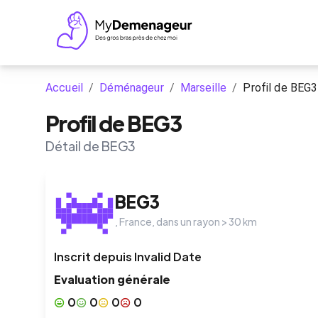
Accueil
/
Déménageur
/
Marseille
/
Profil de BEG3
Profil de BEG3
Détail de BEG3
BEG3
,
France
, dans un rayon >
30
km
Inscrit depuis
Invalid Date
Evaluation générale
0
0
0
0