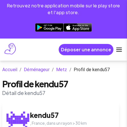
Retrouvez notre application mobile sur le play store
et l'app store.
Déposer une annonce
Accueil
/
Déménageur
/
Metz
/
Profil de kendu57
Profil de kendu57
Détail de kendu57
kendu57
,
France
, dans un rayon >
30
km