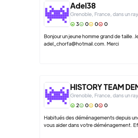
Adel38
Grenoble
,
France
, dans un ra
3
0
0
0
Bonjour un jeune homme grand de taille.
adel_chorfa@hotmail.com. Merci
HISTORY TEAM D
Grenoble
,
France
, dans un ra
2
0
0
0
Habitués des déménagements depuis une 
vous aider dans votre déménagement. Effic