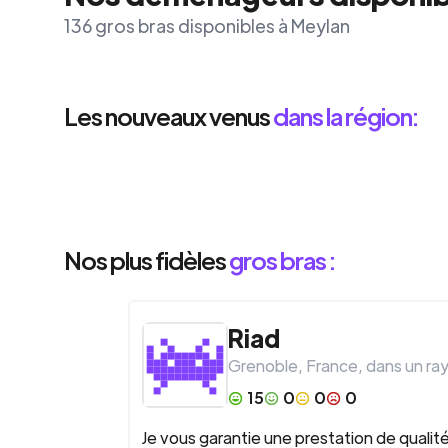
136 gros bras disponibles à Meylan
Les nouveaux venus
dans la région:
Nos plus fidèles
gros bras :
Riad
Grenoble
,
France
, dans un ra
15
0
0
0
Je vous garantie une prestation de qualité p