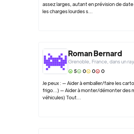
assez larges, autant en prévision de da
les charges lourdes s...
Roman Bernard
Grenoble
,
France
, dans un ra
5
0
0
0
Je peux : — Aider à emballer/faire les car
frigo...) — Aider à monter/démonter des 
véhicules) Tout...