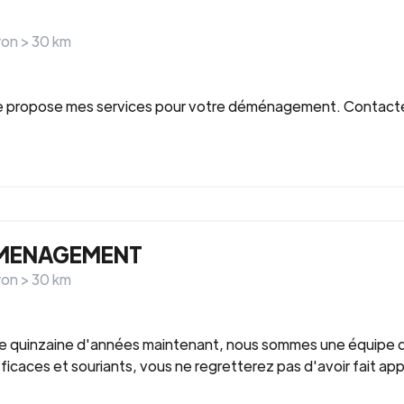
yon >
30
km
 Je propose mes services pour votre déménagement. Contacte
EMENAGEMENT
yon >
30
km
quinzaine d'années maintenant, nous sommes une équipe de
aces et souriants, vous ne regretterez pas d'avoir fait appel