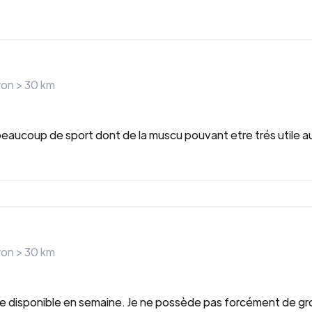
yon >
30
km
ue beaucoup de sport dont de la muscu pouvant etre trés util
yon >
30
km
e disponible en semaine. Je ne possède pas forcément de gros