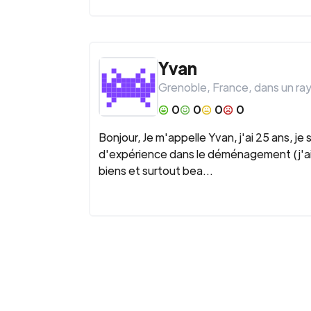
Yvan
Grenoble
,
France
, dans un ra
0
0
0
0
Bonjour, Je m'appelle Yvan, j'ai 25 ans, j
d'expérience dans le déménagement (j'ai 
biens et surtout bea...