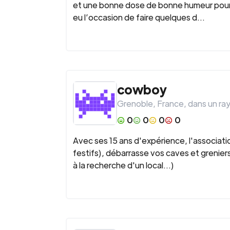
et une bonne dose de bonne humeur pour 
eu l’occasion de faire quelques d...
cowboy
Grenoble
,
France
, dans un ra
0
0
0
0
Avec ses 15 ans d'expérience, l'associati
festifs), débarrasse vos caves et greni
à la recherche d'un local...)