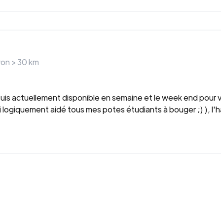
yon >
30
km
e suis actuellement disponible en semaine et le week end pour 
logiquement aidé tous mes potes étudiants à bouger ;) ), l'h