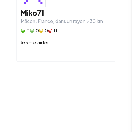
Miko71
Mâcon
,
France
, dans un rayon >
30
km
0
0
0
0
Je veux aider