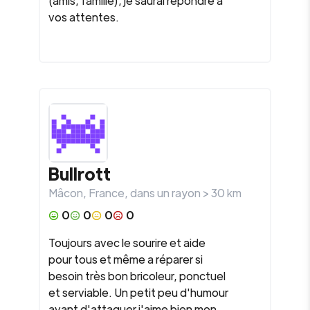
(amis, famille), je saurai répondre à
vos attentes.
Bullrott
Mâcon
,
France
, dans un rayon >
30
km
0
0
0
0
Toujours avec le sourire et aide
pour tous et même a réparer si
besoin très bon bricoleur, ponctuel
et serviable. Un petit peu d'humour
avant d'attaquer j'aime bien mon