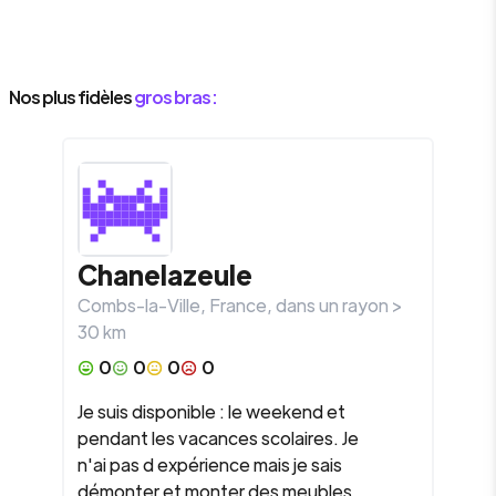
Nos plus fidèles
gros bras :
Chanelazeule
Combs-la-Ville
,
France
, dans un rayon >
30
km
0
0
0
0
Je suis disponible : le weekend et
pendant les vacances scolaires. Je
n'ai pas d expérience mais je sais
démonter et monter des meubles.