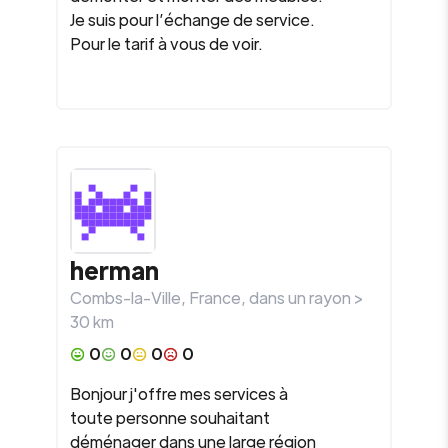
Je suis pour l’échange de service.
Pour le tarif à vous de voir.
herman
Combs-la-Ville
,
France
, dans un rayon >
30
km
0
0
0
0
Bonjour j'offre mes services à
toute personne souhaitant
déménager dans une large région