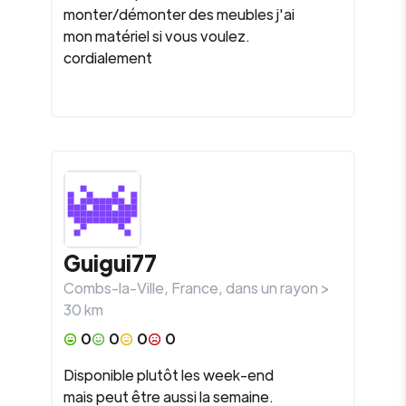
monter/démonter des meubles j'ai
mon matériel si vous voulez.
cordialement
Guigui77
Combs-la-Ville
,
France
, dans un rayon >
30
km
0
0
0
0
Disponible plutôt les week-end
mais peut être aussi la semaine.