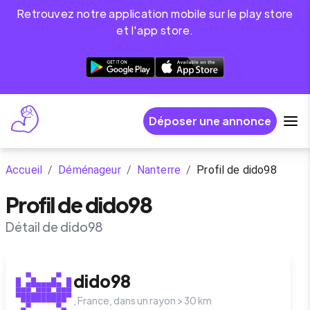
Retrouvez notre application mobile sur le play store
et l'app store.
Déposer une annonce
Accueil
/
Déménageur
/
Nanterre
/
Profil de dido98
Profil de dido98
Détail de dido98
dido98
,
France
, dans un rayon >
30
km